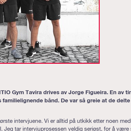
HITIO Gym Tavira drives av Jorge Figueira. En av t
familielignende bånd. De var så greie at de delte
rste intervjuene. Vi er alltid på utkikk etter noen m
 Jeg tar intervjuprosessen veldig seriøst, for å være 