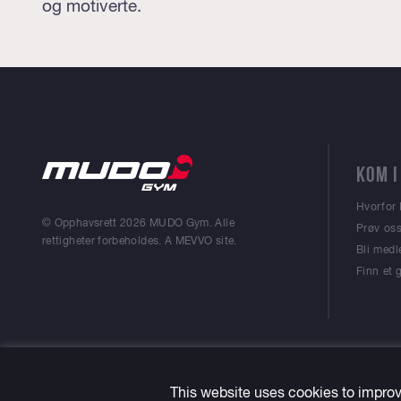
og motiverte.
KOM I
Hvorfo
© Opphavsrett 2026 MUDO Gym. Alle
Prøv oss
rettigheter forbeholdes. A
MEVVO
site.
Bli med
Finn et
This website uses cookies to improv