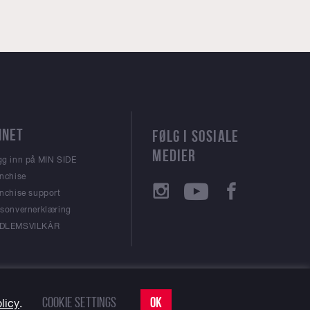
NNET
FØLG I SOSIALE
MEDIER
g inn på MIN SIDE
nchise
nchise support
sonvernerklæring
DLEMSVILKÅR
Cookie settings
OK
licy
.