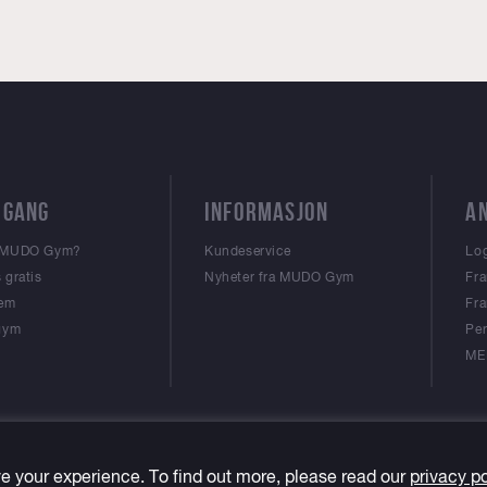
 GANG
INFORMASJON
A
r MUDO Gym?
Kundeservice
Log
 gratis
Nyheter fra MUDO Gym
Fra
lem
Fra
 gym
Per
ME
e your experience. To find out more, please read our
privacy po