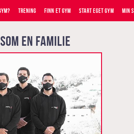
GYM?
TRENING
FINN ET GYM
START EGET GYM
MIN S
 SOM EN FAMILIE