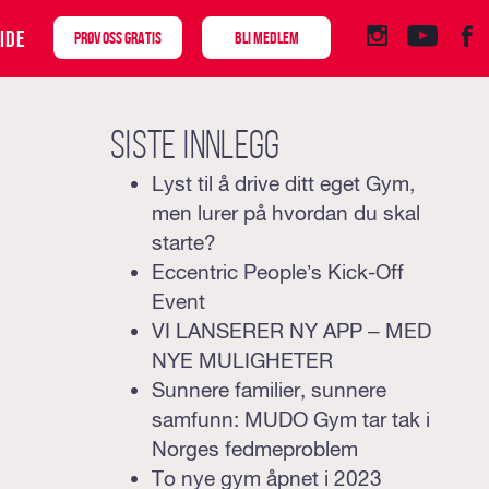
IDE
PRØV OSS GRATIS
BLI MEDLEM
Siste innlegg
Lyst til å drive ditt eget Gym,
men lurer på hvordan du skal
starte?
Eccentric People’s Kick-Off
Event
VI LANSERER NY APP – MED
NYE MULIGHETER
Sunnere familier, sunnere
samfunn: MUDO Gym tar tak i
Norges fedmeproblem
To nye gym åpnet i 2023