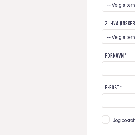
-- Velg altern
2. Hva ønsker
-- Velg altern
*
Fornavn
*
E-post
Jeg bekreft