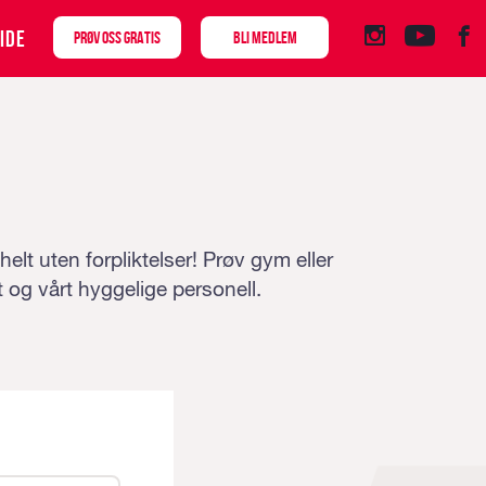
IDE
PRØV OSS GRATIS
BLI MEDLEM
lt uten forpliktelser! Prøv gym eller
t og vårt hyggelige personell.