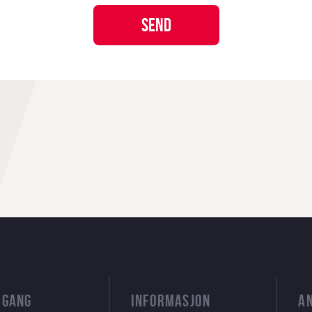
 GANG
INFORMASJON
A