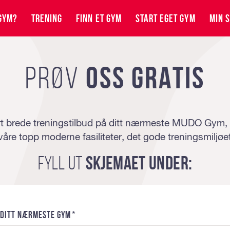
GYM?
TRENING
FINN ET GYM
START EGET GYM
MIN S
OSS GRATIS
PRØV
t brede treningstilbud på ditt nærmeste MUDO Gym, he
 våre topp moderne fasiliteter, det gode treningsmiljøe
Fyll ut
skjemaet under:
*
t ditt nærmeste gym