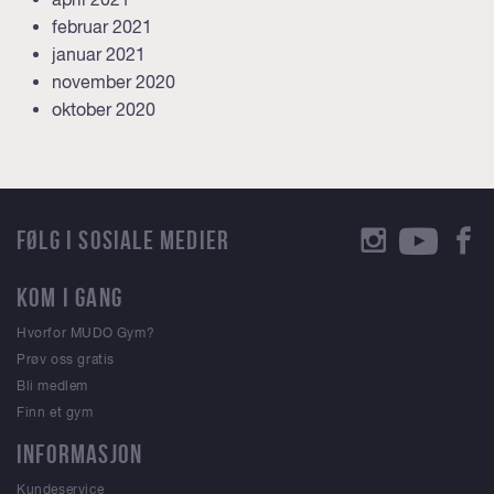
februar 2021
januar 2021
november 2020
oktober 2020
FØLG I SOSIALE MEDIER
KOM I GANG
Hvorfor MUDO Gym?
Prøv oss gratis
Bli medlem
Finn et gym
INFORMASJON
Kundeservice