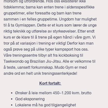
morsom og utfordrende. Hos oss eksisterer ikke
tidsklemma; barna kan enten trene i aldersspesifikke
gruppetimer, eller foresatte og barn kan trene
sammen i en felles gruppetime. Ungdom har mulighet
til å ta Gymlappen. Dette er et kurs som lærer de unge
riktig teknikk og utførelse av styrkeøvelser. Etter endt
kurs er de klare til å trene på egen hånd i våre gym. Vi
tror på at variasjon i trening er viktig! Derfor kan man
også prøve seg på ulike typer kampsport hos oss.
Våre treningssentre tilbyr alt fra kickboksing til
Taekwondo og Brazilian Jiu-Jitsu. Alle er velkomne til
å teste, uansett forkunnskap. Mudo Gym er med
andre ord en helt unik treningssenterkjede!
Kort fortalt:
Ønsker å leie mellom 450–1.200 kvm. brutto
God eksponering
Lokalene må ha god tilgjengelighet