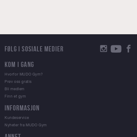
FØLG I SOSIALE MEDIER
KOM I GANG
Hvorfor MUDO Gym?
Prøv oss gratis
Bli medlem
Finn et gym
INFORMASJON
Kundeservice
Nyheter fra MUDO Gym
ANNET