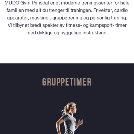
MUDO Gym Prinsdal er et moderne treningssenter for hele
familien med alt du trenger til treningen. Frivekter, cardio
apparater, maskiner, gruppetrening og personlig trening.
Vi tilbyr et bredt spekter av fitness- og kampsport- timer
med dyktige og hyggelige instruktører.
GRUPPETIMER