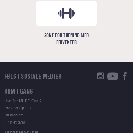
Sone for trening med
frivekter
FØLG I SOSIALE MEDIER
KOM I GANG
Hvorfor MUDO Gym?
Prøv oss gratis
Bli medlem
Finn et gym